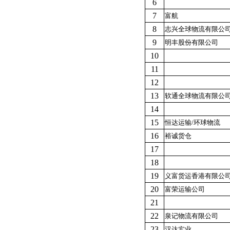
6
7
富航
8
志兴全球物流有限公
9
明丰股份有限公司
10
11
12
13
软通全球物流有限公
14
15
恒达运输/环球物流
16
裕诚货仓
17
18
19
义富货运香港有限公
20
富荣运输公司
21
22
泉记物流有限公司
23
汉达实业